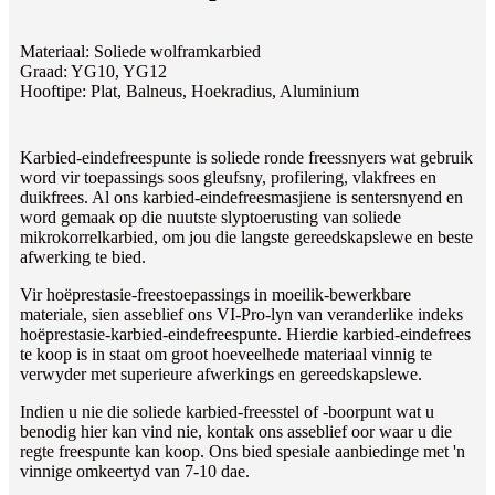
Materiaal: Soliede wolframkarbied
Graad: YG10, YG12
Hooftipe: Plat, Balneus, Hoekradius, Aluminium
Karbied-eindefreespunte is soliede ronde freessnyers wat gebruik
word vir toepassings soos gleufsny, profilering, vlakfrees en
duikfrees. Al ons karbied-eindefreesmasjiene is sentersnyend en
word gemaak op die nuutste slyptoerusting van soliede
mikrokorrelkarbied, om jou die langste gereedskapslewe en beste
afwerking te bied.
Vir hoëprestasie-freestoepassings in moeilik-bewerkbare
materiale, sien asseblief ons VI-Pro-lyn van veranderlike indeks
hoëprestasie-karbied-eindefreespunte. Hierdie karbied-eindefrees
te koop is in staat om groot hoeveelhede materiaal vinnig te
verwyder met superieure afwerkings en gereedskapslewe.
Indien u nie die soliede karbied-freesstel of -boorpunt wat u
benodig hier kan vind nie, kontak ons ​​​​asseblief oor waar u die
regte freespunte kan koop. Ons bied spesiale aanbiedinge met 'n
vinnige omkeertyd van 7-10 dae.