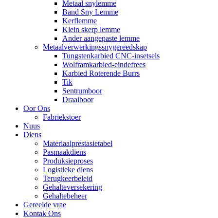
Metaal snylemme
Band Sny Lemme
Kerflemme
Klein skerp lemme
Ander aangepaste lemme
Metaalverwerkingssnygereedskap
Tungstenkarbied CNC-insetsels
Wolframkarbied-eindefrees
Karbied Roterende Burrs
Tik
Sentrumboor
Draaiboor
Oor Ons
Fabriekstoer
Nuus
Diens
Materiaalprestasietabel
Pasmaakdiens
Produksieproses
Logistieke diens
Terugkeerbeleid
Gehalteversekering
Gehaltebeheer
Gereelde vrae
Kontak Ons