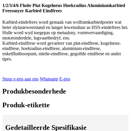
1/2/3/4/6 Fluite Plat Kogelneus Hoekradius Aluminiumkarbied
Freessnyer Karbied Eindfrees
Karbied-eindefrees word gemaak van wolframkarbiedpoeier wat
beter slytasieweerstand en langer lewensduur as HSS-eindefrees het.
Hulle word wyd toegepas op metaalsny, vormvervaardiging,
motoronderdele, lugvaartbedryf, ens.
Karbied-eindfrese word gevarieer van plat-eindfrese, kogelneus-
eindfrese, hoekradius-eindfrese, aluminium-eindfrese,
enkelfluitboorpunt, mielie-eindfrese, gegolfde eindfrese en ander
tipes.
Stuur e-pos aan ons
Whatsapp
E-pos
Produkbesonderhede
Produk-etikette
Gedetailleerde Spesifikasie