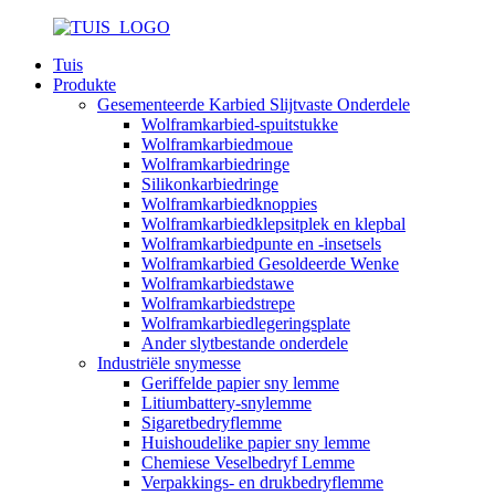
Tuis
Produkte
Gesementeerde Karbied Slijtvaste Onderdele
Wolframkarbied-spuitstukke
Wolframkarbiedmoue
Wolframkarbiedringe
Silikonkarbiedringe
Wolframkarbiedknoppies
Wolframkarbiedklepsitplek en klepbal
Wolframkarbiedpunte en -insetsels
Wolframkarbied Gesoldeerde Wenke
Wolframkarbiedstawe
Wolframkarbiedstrepe
Wolframkarbiedlegeringsplate
Ander slytbestande onderdele
Industriële snymesse
Geriffelde papier sny lemme
Litiumbattery-snylemme
Sigaretbedryflemme
Huishoudelike papier sny lemme
Chemiese Veselbedryf Lemme
Verpakkings- en drukbedryflemme