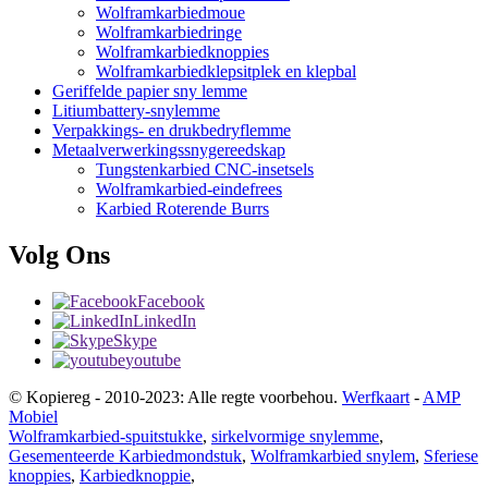
Wolframkarbiedmoue
Wolframkarbiedringe
Wolframkarbiedknoppies
Wolframkarbiedklepsitplek en klepbal
Geriffelde papier sny lemme
Litiumbattery-snylemme
Verpakkings- en drukbedryflemme
Metaalverwerkingssnygereedskap
Tungstenkarbied CNC-insetsels
Wolframkarbied-eindefrees
Karbied Roterende Burrs
Volg Ons
Facebook
LinkedIn
Skype
youtube
© Kopiereg - 2010-2023: Alle regte voorbehou.
Werfkaart
-
AMP
Mobiel
Wolframkarbied-spuitstukke
,
sirkelvormige snylemme
,
Gesementeerde Karbiedmondstuk
,
Wolframkarbied snylem
,
Sferiese
knoppies
,
Karbiedknoppie
,