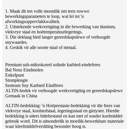
1. Maak dit ten volle moontlik om teen rowwe
bewerkingsparameters te loop, wat lei tot 'n
afwerkingsoppervlakkwaliteit.
2. Uitstekende werkverrigting in die bewerking van titanium,
vlekvrye staal en hoëtemperatuurlegerings.
3. Die deklaag bied langer gereedskapslewe of verhoogde
snywaardes.
4. Geskik vir alle soorte staal of metaal.
Premium sub-mikrokorrel soliede karbied-eindefrees
Bal Neus Eindmolen
Enkelpunt
Stomplengte
Sentrum Sny Karbied Eindfrees
ALTiN-bedek vir verhoogde werkverrigting en gereedskapslewe
Gemaak in China
ALTIN-bedekking: 'n Hoëprestasie-bedekking vir die frees van
vlekvrye staal, koolstofstaal, legeringsstaal en gietyster. Hierdie
bedekking is uiters hittebestand en kan met of sonder koelmiddel
gebruik word. Dit is uitsonderlik in moeilik-bewerkbare materiale
waar kleefmiddelversliting besonder hoog is.