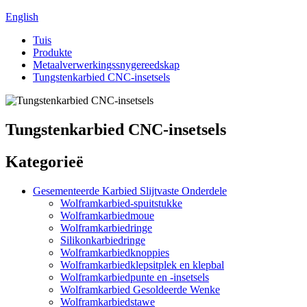
English
Tuis
Produkte
Metaalverwerkingssnygereedskap
Tungstenkarbied CNC-insetsels
Tungstenkarbied CNC-insetsels
Kategorieë
Gesementeerde Karbied Slijtvaste Onderdele
Wolframkarbied-spuitstukke
Wolframkarbiedmoue
Wolframkarbiedringe
Silikonkarbiedringe
Wolframkarbiedknoppies
Wolframkarbiedklepsitplek en klepbal
Wolframkarbiedpunte en -insetsels
Wolframkarbied Gesoldeerde Wenke
Wolframkarbiedstawe