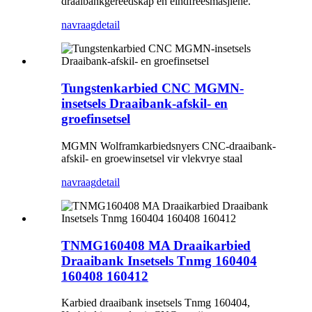
draaibankgereedskap en eindfreesmasjiene.
navraag
detail
Tungstenkarbied CNC MGMN-
insetsels Draaibank-afskil- en
groefinsetsel
MGMN Wolframkarbiedsnyers CNC-draaibank-
afskil- en groewinsetsel vir vlekvrye staal
navraag
detail
TNMG160408 MA Draaikarbied
Draaibank Insetsels Tnmg 160404
160408 160412
Karbied draaibank insetsels Tnmg 160404,