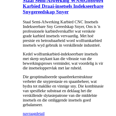
Staal Semi-Afwerking WNMG080404
Karbied Draai-insetsels Indekseerbare
Snygereedskap Snyer
Staal Semi-Afwerking Karbied CNC Insetsels
Indekseerbare Sny Gereedskap Snyer, Ons is 'n
professionele karbiedverskaffer wat verskeie
grade karbied insetsels vervaardig. Met hoë
presisie en betroubaarheid word wolframkarbied
insetsels wyd gebruik in verskillende industrieë.
Kedel wolframkarbied-indekseerbare insetsels
met skerp snykant kan die vibrasie van die
bewerkingsproses verminder, wat voordelig is vir
die insetseloppervlak met lae ruheid.
Die geoptimaliseerde spaanbrekerstruktuur
verbeter die snyprestasie en spaanbeheer, wat
bydra tot maklike en vinnige sny. Die kombinasie
van spesifieke substraat en deklaag het die
verskillende slytasiepatrone van die middelste
insetsels en die omliggende insetsels goed
gebalanseer.
navraag
detail