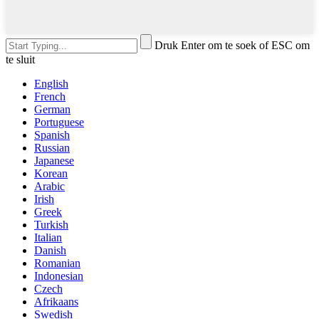
Druk Enter om te soek of ESC om
te sluit
English
French
German
Portuguese
Spanish
Russian
Japanese
Korean
Arabic
Irish
Greek
Turkish
Italian
Danish
Romanian
Indonesian
Czech
Afrikaans
Swedish