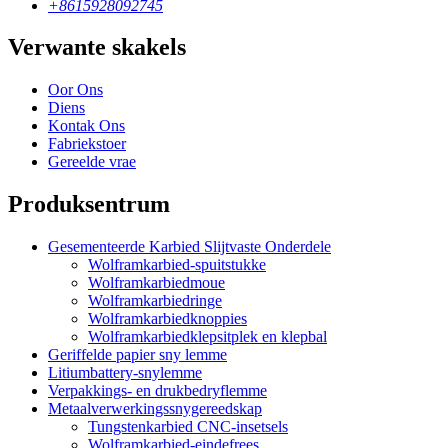
+8615928092745
Verwante skakels
Oor Ons
Diens
Kontak Ons
Fabriekstoer
Gereelde vrae
Produksentrum
Gesementeerde Karbied Slijtvaste Onderdele
Wolframkarbied-spuitstukke
Wolframkarbiedmoue
Wolframkarbiedringe
Wolframkarbiedknoppies
Wolframkarbiedklepsitplek en klepbal
Geriffelde papier sny lemme
Litiumbattery-snylemme
Verpakkings- en drukbedryflemme
Metaalverwerkingssnygereedskap
Tungstenkarbied CNC-insetsels
Wolframkarbied-eindefrees