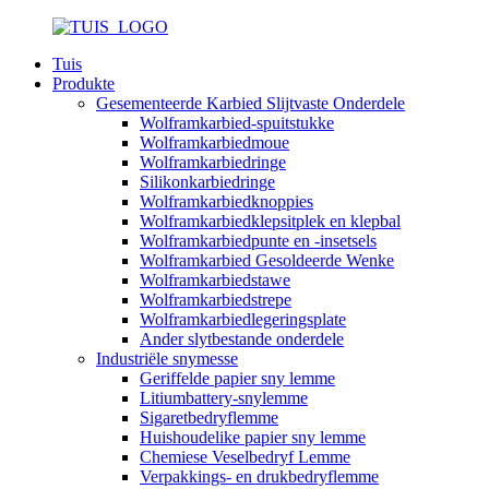
Tuis
Produkte
Gesementeerde Karbied Slijtvaste Onderdele
Wolframkarbied-spuitstukke
Wolframkarbiedmoue
Wolframkarbiedringe
Silikonkarbiedringe
Wolframkarbiedknoppies
Wolframkarbiedklepsitplek en klepbal
Wolframkarbiedpunte en -insetsels
Wolframkarbied Gesoldeerde Wenke
Wolframkarbiedstawe
Wolframkarbiedstrepe
Wolframkarbiedlegeringsplate
Ander slytbestande onderdele
Industriële snymesse
Geriffelde papier sny lemme
Litiumbattery-snylemme
Sigaretbedryflemme
Huishoudelike papier sny lemme
Chemiese Veselbedryf Lemme
Verpakkings- en drukbedryflemme