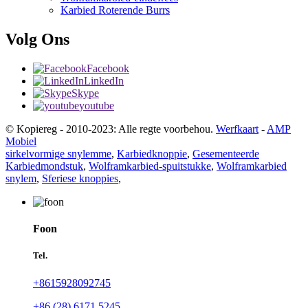
Karbied Roterende Burrs
Volg Ons
Facebook
LinkedIn
Skype
youtube
© Kopiereg - 2010-2023: Alle regte voorbehou.
Werfkaart
-
AMP
Mobiel
sirkelvormige snylemme
,
Karbiedknoppie
,
Gesementeerde
Karbiedmondstuk
,
Wolframkarbied-spuitstukke
,
Wolframkarbied
snylem
,
Sferiese knoppies
,
Foon
Tel.
+8615928092745
+86 (28) 6171 5245