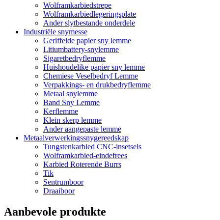
Wolframkarbiedstrepe
Wolframkarbiedlegeringsplate
Ander slytbestande onderdele
Industriële snymesse
Geriffelde papier sny lemme
Litiumbattery-snylemme
Sigaretbedryflemme
Huishoudelike papier sny lemme
Chemiese Veselbedryf Lemme
Verpakkings- en drukbedryflemme
Metaal snylemme
Band Sny Lemme
Kerflemme
Klein skerp lemme
Ander aangepaste lemme
Metaalverwerkingssnygereedskap
Tungstenkarbied CNC-insetsels
Wolframkarbied-eindefrees
Karbied Roterende Burrs
Tik
Sentrumboor
Draaiboor
Aanbevole produkte