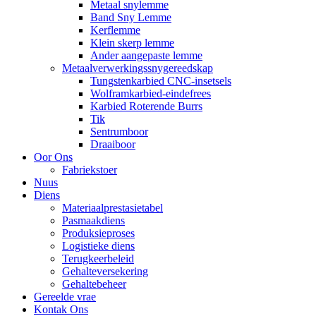
Metaal snylemme
Band Sny Lemme
Kerflemme
Klein skerp lemme
Ander aangepaste lemme
Metaalverwerkingssnygereedskap
Tungstenkarbied CNC-insetsels
Wolframkarbied-eindefrees
Karbied Roterende Burrs
Tik
Sentrumboor
Draaiboor
Oor Ons
Fabriekstoer
Nuus
Diens
Materiaalprestasietabel
Pasmaakdiens
Produksieproses
Logistieke diens
Terugkeerbeleid
Gehalteversekering
Gehaltebeheer
Gereelde vrae
Kontak Ons