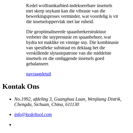
Kedel wolframkarbied-indekseerbare insetsels
met skerp snykant kan die vibrasie van die
bewerkingsproses verminder, wat voordelig is vir
die insetseloppervlak met lae ruheid.
Die geoptimaliseerde spaanbrekerstruktuur
verbeter die snyprestasie en spaanbeheer, wat
bydra tot maklike en vinnige sny. Die kombinasie
van spesifieke substraat en deklaag het die
verskillende slytasiepatrone van die middelste
insetsels en die omliggende insetsels goed
gebalanseer.
navraag
detail
Kontak Ons
No.1992, afdeling 3, Guanghua Laan, Wenjiiang Distrik,
Chengdu, Sichuan, China, 611130
info@kedeltool.com