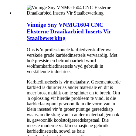
Vinnige Sny VNMG1604 CNC
Eksterne Draaikarbied Inserts Vir
Staalbewerking
Ons is 'n professionele karbiedverskaffer wat
verskeie grade karbiedinsetsels vervaardig. Met
hoë presisie en betroubaarheid word
wolframkarbiedinsetsels wyd gebruik in
verskillende industrieë.
Karbiedinsetsels is vir metaalsny. Gesementeerde
karbied is duurder as ander materiale en dit is
meer bros, maklik om te splinter en te breek. Om
'n oplossing vir hierdie probleem te vind, is die
karbied-snypunt gewoonlik in die vorm van 'n
klein insetsel vir 'n groter puntige gereedskap
waarvan die skag van 'n ander materiaal gemaak
is, gewoonlik koolstofgereedskapstaal. Die
meeste moderne vlakfreesmasjiene gebruik
karbiedinsetsels, sowel as baie