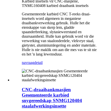
Karbied insetsels vir CNC-masjiene,
TNMG160408 karbied draaibank insetsels
Gesementeerde karbied CNC T-reeks draai-
insetsels word algemeen in meganiese
draaibankverwerking gebruik. Hulle het die
eienskappe van skerp lem, gladde
spaanderbreking, slytasieweerstand en
duursaamheid. Hulle kan gebruik word vir die
verwerking van staalonderdele, vlekvrye staal,
gietyster, aluminiumlegering en ander materiale.
Hulle is nie maklik om aan die mes vas te sit nie
en het 'n lang lewensduur.
navraag
detail
CNC-draaibankmasjien
Gesementeerde karbied
snygereedskap SNMG120404
staalafwerkingsinsette