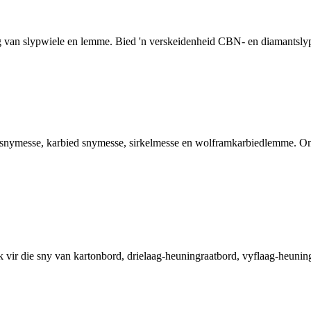
ing van slypwiele en lemme. Bied 'n verskeidenheid CBN- en diamantslyp
snymesse, karbied snymesse, sirkelmesse en wolframkarbiedlemme. Ons 
vir die sny van kartonbord, drielaag-heuningraatbord, vyflaag-heuni