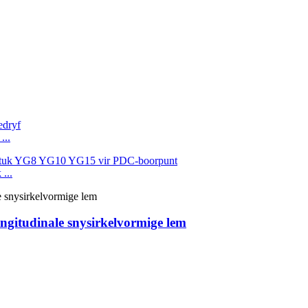
...
...
ongitudinale snysirkelvormige lem