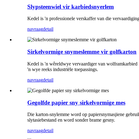
Slypsteenwiel vir karbiedsnyerlem
Kedel is 'n professionele verskaffer van die vervaardig
navraag
detail
Sirkelvormige snymeslemme vir golfkarton
Kedel is 'n wêreldwye vervaardiger van wolframkarbied 
'n wye reeks industriële toepassings.
navraag
detail
Gegolfde papier sny sirkelvormige mes
Die karton-snylemme word op papiersnymasjiene gebruik 
slytasiebestand en word sonder brame gesny.
navraag
detail