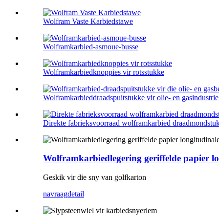
Wolfram Vaste Karbiedstawe
Wolframkarbied-asmoue-busse
Wolframkarbiedknoppies vir rotsstukke
Wolframkarbieddraadspuitstukke vir olie- en gasindustrie 
Direkte fabrieksvoorraad wolframkarbied draadmondstuk 
Wolframkarbiedlegering geriffelde papier l
Geskik vir die sny van golfkarton
navraag
detail