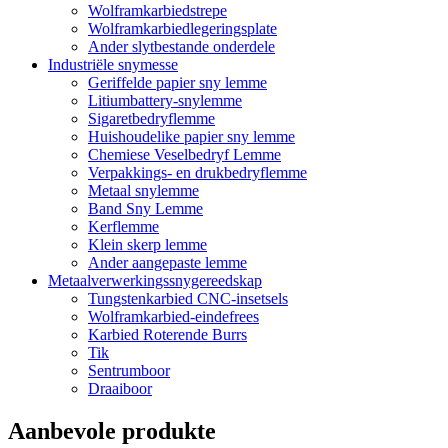
Wolframkarbiedstrepe
Wolframkarbiedlegeringsplate
Ander slytbestande onderdele
Industriële snymesse
Geriffelde papier sny lemme
Litiumbattery-snylemme
Sigaretbedryflemme
Huishoudelike papier sny lemme
Chemiese Veselbedryf Lemme
Verpakkings- en drukbedryflemme
Metaal snylemme
Band Sny Lemme
Kerflemme
Klein skerp lemme
Ander aangepaste lemme
Metaalverwerkingssnygereedskap
Tungstenkarbied CNC-insetsels
Wolframkarbied-eindefrees
Karbied Roterende Burrs
Tik
Sentrumboor
Draaiboor
Aanbevole produkte