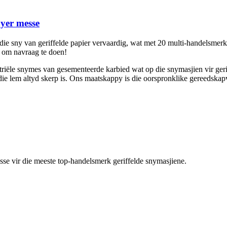
nyer messe
 die sny van geriffelde papier vervaardig, wat met 20 multi-handelsm
 om navraag te doen!
ustriële snymes van gesementeerde karbied wat op die snymasjien vir ge
ie lem altyd skerp is. Ons maatskappy is die oorspronklike gereedskapv
sse vir die meeste top-handelsmerk geriffelde snymasjiene.