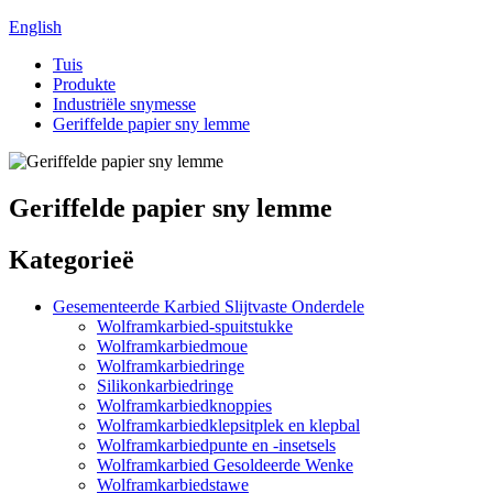
English
Tuis
Produkte
Industriële snymesse
Geriffelde papier sny lemme
Geriffelde papier sny lemme
Kategorieë
Gesementeerde Karbied Slijtvaste Onderdele
Wolframkarbied-spuitstukke
Wolframkarbiedmoue
Wolframkarbiedringe
Silikonkarbiedringe
Wolframkarbiedknoppies
Wolframkarbiedklepsitplek en klepbal
Wolframkarbiedpunte en -insetsels
Wolframkarbied Gesoldeerde Wenke
Wolframkarbiedstawe