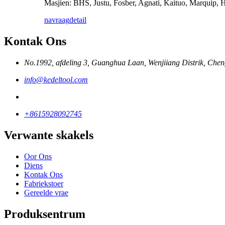
Masjien: BHS, Justu, Fosber, Agnati, Kaituo, Marquip, 
navraag
detail
Kontak Ons
No.1992, afdeling 3, Guanghua Laan, Wenjiiang Distrik, Chen
info@kedeltool.com
+8615928092745
Verwante skakels
Oor Ons
Diens
Kontak Ons
Fabriekstoer
Gereelde vrae
Produksentrum