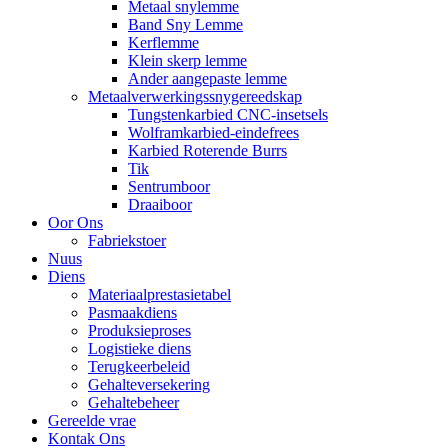
Metaal snylemme
Band Sny Lemme
Kerflemme
Klein skerp lemme
Ander aangepaste lemme
Metaalverwerkingssnygereedskap
Tungstenkarbied CNC-insetsels
Wolframkarbied-eindefrees
Karbied Roterende Burrs
Tik
Sentrumboor
Draaiboor
Oor Ons
Fabriekstoer
Nuus
Diens
Materiaalprestasietabel
Pasmaakdiens
Produksieproses
Logistieke diens
Terugkeerbeleid
Gehalteversekering
Gehaltebeheer
Gereelde vrae
Kontak Ons