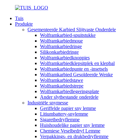
Tuis
Produkte
Gesementeerde Karbied Slijtvaste Onderdele
Wolframkarbied-spuitstukke
Wolframkarbiedmoue
Wolframkarbiedringe
Silikonkarbiedringe
Wolframkarbiedknoppies
Wolframkarbiedklepsitplek en klepbal
Wolframkarbiedpunte en -insetsels
Wolframkarbied Gesoldeerde Wenke
Wolframkarbiedstawe
Wolframkarbiedstrepe
Wolframkarbiedlegeringsplate
Ander slytbestande onderdele
Industriële snymesse
Geriffelde papier sny lemme
Litiumbattery-snylemme
Sigaretbedryflemme
Huishoudelike papier sny lemme
Chemiese Veselbedryf Lemme
Verpakkings- en drukbedryflemme