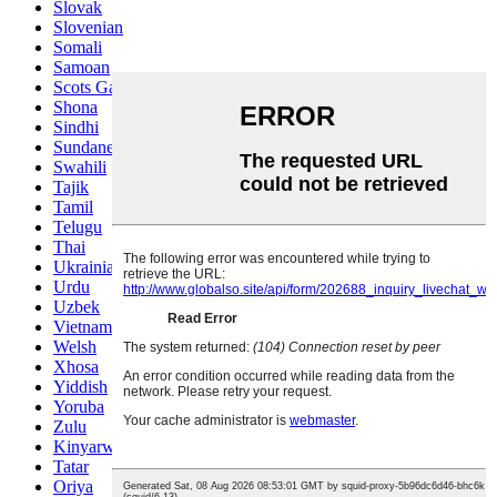
Slovak
Slovenian
Somali
Samoan
Scots Gaelic
Shona
Sindhi
Sundanese
Swahili
Tajik
Tamil
Telugu
Thai
Ukrainian
Urdu
Uzbek
Vietnamese
Welsh
Xhosa
Yiddish
Yoruba
Zulu
Kinyarwanda
Tatar
Oriya