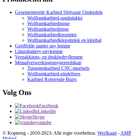
Gesementeerde Karbied Slijtvaste Onderdele
Wolframkarbied-spuitstukke
Wolframkarbiedmoue
Wolframkarbiedringe
Wolframkarbiedknoppies
Wolframkarbiedklepsitplek en klepbal
Geriffelde papier sny lemme
Litiumbattery-snylemme
Verpakkings- en drukbedryflemme
Metaalverwerkingssnygereedskap
Tungstenkarbied CNC-insetsels
Wolframkarbied-eindefrees
Karbied Roterende Burrs
Volg Ons
Facebook
LinkedIn
Skype
youtube
© Kopiereg - 2010-2023: Alle regte voorbehou.
Werfkaart
-
AMP
Mobiel