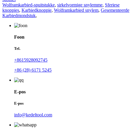
Wolframkarbied-spuitstukke
,
sirkelvormige snylemme
,
Sferiese
knoppies
,
Karbiedknoppie
,
Wolframkarbied snylem
,
Gesementeerde
Karbiedmondstuk
,
Foon
Tel.
+8615928092745
+86 (28) 6171 5245
E-pos
E-pos
info@kedeltool.com