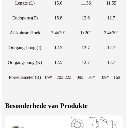
Lengte (L)
15.6
11.56
11.55
Endoporus(E)
15.8
12.6
12.7
Afskuinste Hoek
3.4x20°
1x20°
2.4x20°
Oorgangsboog (J)
12.5
12.7
12.7
Oorgangsboog (K)
12.5
12.7
12.7
Poriediameter (B)
09#—20#,22#
09#—16#
09#—16#
Besonderhede van Produkte