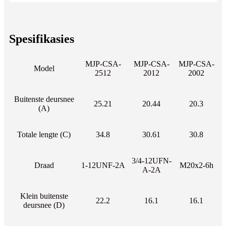
Spesifikasies
MJP-CSA-
MJP-CSA-
MJP-CSA-
Model
2512
2012
2002
Buitenste deursnee
25.21
20.44
20.3
(A)
Totale lengte (C)
34.8
30.61
30.8
3/4-12UFN-
Draad
1-12UNF-2A
M20x2-6h
A-2A
Klein buitenste
22.2
16.1
16.1
deursnee (D)