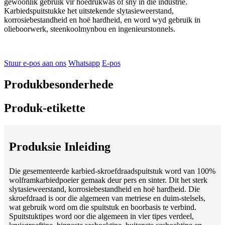
gewoonlik gebruik vir hoëdrukwas of sny in die industrie.
Karbiedspuitstukke het uitstekende slytasieweerstand,
korrosiebestandheid en hoë hardheid, en word wyd gebruik in
olieboorwerk, steenkoolmynbou en ingenieurstonnels.
Stuur e-pos aan ons
Whatsapp
E-pos
Produkbesonderhede
Produk-etikette
Produksie Inleiding
Die gesementeerde karbied-skroefdraadspuitstuk word van 100%
wolframkarbiedpoeier gemaak deur pers en sinter. Dit het sterk
slytasieweerstand, korrosiebestandheid en hoë hardheid. Die
skroefdraad is oor die algemeen van metriese en duim-stelsels,
wat gebruik word om die spuitstuk en boorbasis te verbind.
Spuitstuktipes word oor die algemeen in vier tipes verdeel,