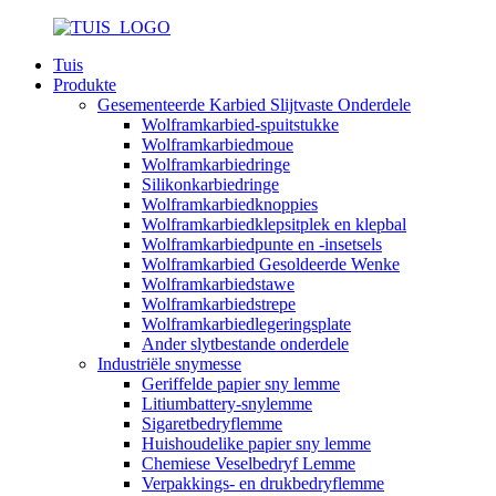
Tuis
Produkte
Gesementeerde Karbied Slijtvaste Onderdele
Wolframkarbied-spuitstukke
Wolframkarbiedmoue
Wolframkarbiedringe
Silikonkarbiedringe
Wolframkarbiedknoppies
Wolframkarbiedklepsitplek en klepbal
Wolframkarbiedpunte en -insetsels
Wolframkarbied Gesoldeerde Wenke
Wolframkarbiedstawe
Wolframkarbiedstrepe
Wolframkarbiedlegeringsplate
Ander slytbestande onderdele
Industriële snymesse
Geriffelde papier sny lemme
Litiumbattery-snylemme
Sigaretbedryflemme
Huishoudelike papier sny lemme
Chemiese Veselbedryf Lemme
Verpakkings- en drukbedryflemme