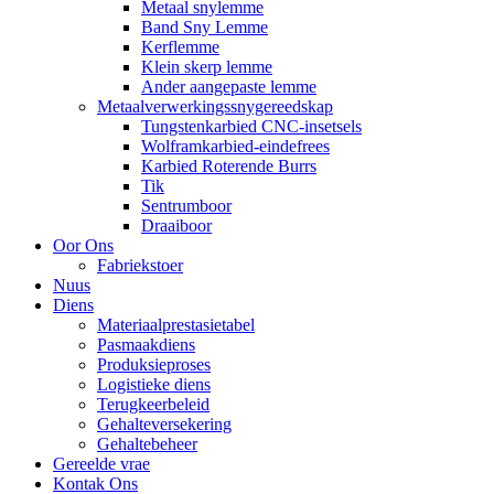
Metaal snylemme
Band Sny Lemme
Kerflemme
Klein skerp lemme
Ander aangepaste lemme
Metaalverwerkingssnygereedskap
Tungstenkarbied CNC-insetsels
Wolframkarbied-eindefrees
Karbied Roterende Burrs
Tik
Sentrumboor
Draaiboor
Oor Ons
Fabriekstoer
Nuus
Diens
Materiaalprestasietabel
Pasmaakdiens
Produksieproses
Logistieke diens
Terugkeerbeleid
Gehalteversekering
Gehaltebeheer
Gereelde vrae
Kontak Ons